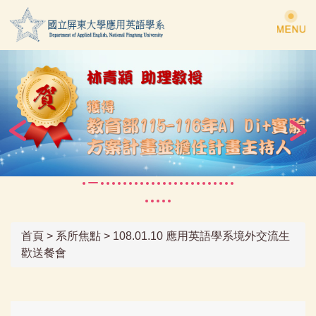
跳
到
主
要
內
容
區
首頁
>
系所焦點
>
108.01.10 應用英語學系境外交流生
歡送餐會