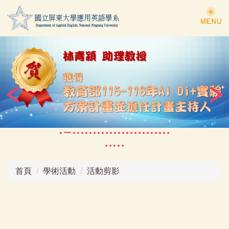
跳
到
主
要
內
容
區
首頁
學術活動
活動剪影