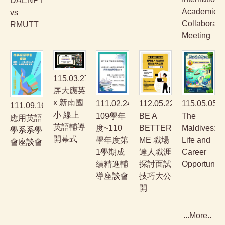
DAENPTU
Academic
vs
Collaborati
RMUTT
Meeting
115.03.27
屏大應英
x 新南國
111.02.24
112.05.22
115.05.05
111.09.16
小 線上
109學年
BE A
The
應用英語
英語輔導
度~110
BETTER
Maldives:Cu
學系系學
開幕式
學年度第
ME 職場
Life and
會座談會
1學期成
達人職涯
Career
績精進輔
探討面試
Opportuniti
導座談會
技巧大公
開
More..