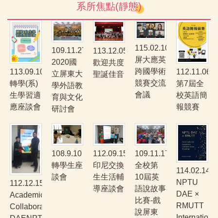
系所焦點(靜態)
115.02.10
109.11.27
113.12.05
屏大應英
2020國
歡迎共度
跨國學術
113.09.10
112.11.06
立屏東大
聖誕佳音
競賽交流
轉學(系)
第7屆全
學外語教
會議
生學習適
校英語簡
育與文化
應座談會
報競賽
研討會
108.9.10
109.11.17
112.09.15
轉學生座
全校第
印尼交換
114.02.14
談會
10屆英
生生活輔
NPTU
112.12.15
語說故事
導座談會
DAE ×
Academic
比賽-戲
RMUTT
Collaboration：
說屏東
Internationa