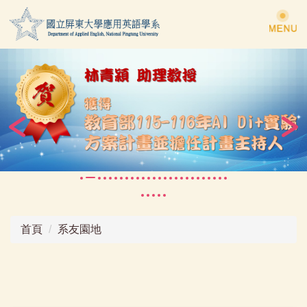
跳
到
主
要
內
容
區
首頁
系友園地