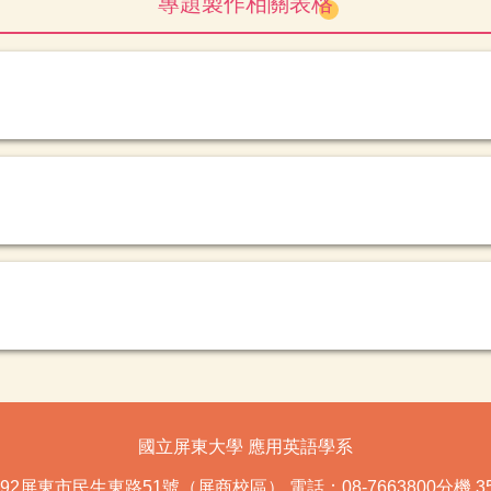
專題製作相關表格
國立屏東大學 應用英語學系
392屏東市民生東路51號（屏商校區）
電話：08-7663800分機 35