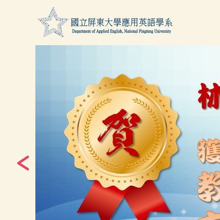
跳
到
主
要
內
容
區