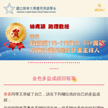
跳
到
主
要
內
容
區
金色多益成績回報單
恭喜
同學又突破了自己，請在下列欄位填好自己的多益成
績，