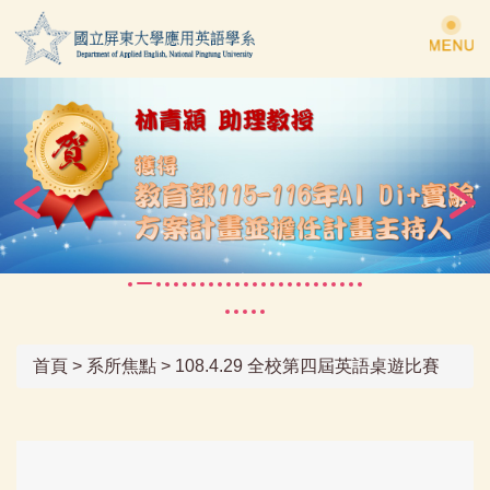
跳
到
主
要
內
容
區
首頁
>
系所焦點
>
108.4.29 全校第四屆英語桌遊比賽