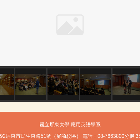
國立屏東大學 應用英語學系
392屏東市民生東路51號（屏商校區）
電話：08-7663800分機 35