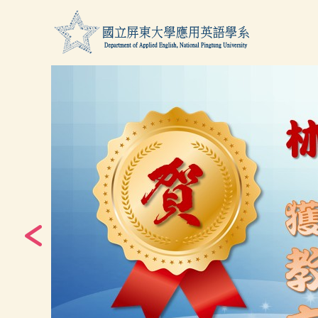
跳
到
主
要
內
容
區