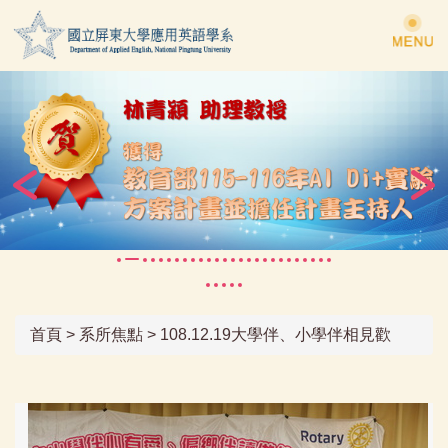
跳
到
主
要
內
容
區
首頁
>
系所焦點
>
108.12.19大學伴、小學伴相見歡