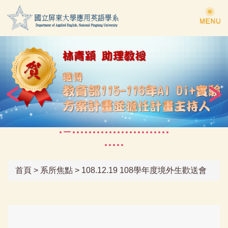
跳
到
主
要
內
容
區
首頁
>
系所焦點
>
108.12.19 108學年度境外生歡送會