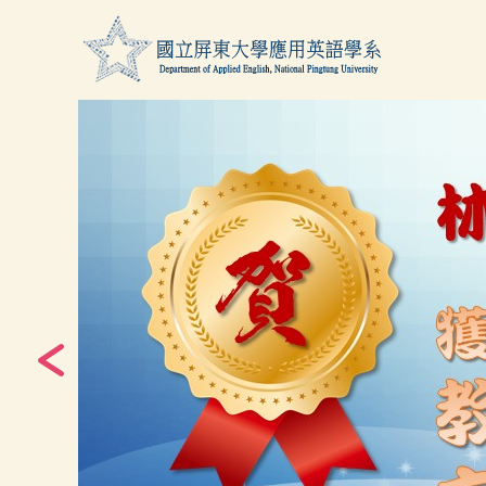
跳
到
主
要
內
容
區