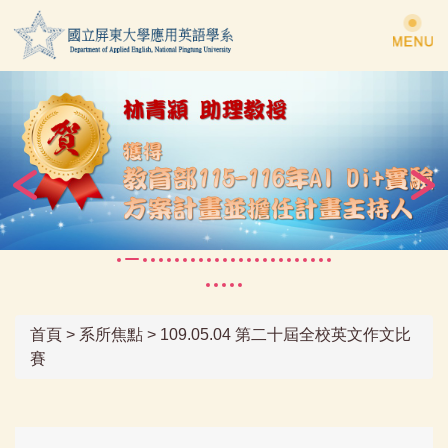
跳
到
主
要
內
容
區
首頁
>
系所焦點
>
109.05.04 第二十屆全校英文作文比
賽