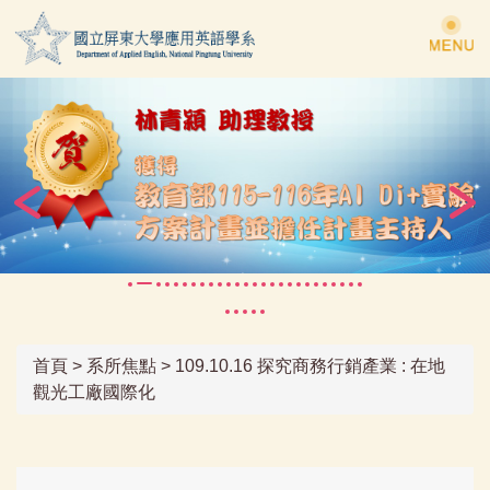
跳
到
主
要
內
容
區
首頁
>
系所焦點
>
109.10.16 探究商務行銷產業 : 在地
觀光工廠國際化