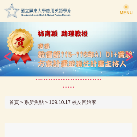
跳
到
主
要
內
容
區
首頁
>
系所焦點
>
109.10.17 校友回娘家