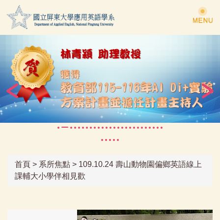
跳
到
主
要
內
容
區
首頁
>
系所焦點
>
109.10.24 壽山動物園偏鄉英語線上
課輔大小學伴相見歡