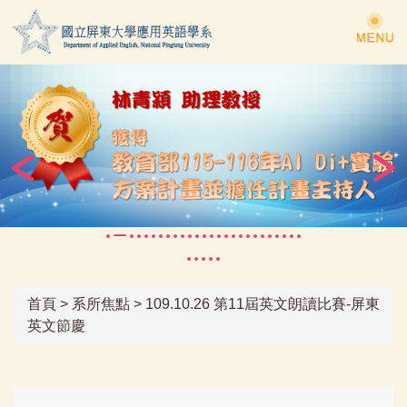
跳
到
主
要
內
容
區
首頁
>
系所焦點
>
109.10.26 第11屆英文朗讀比賽-屏東
英文節慶