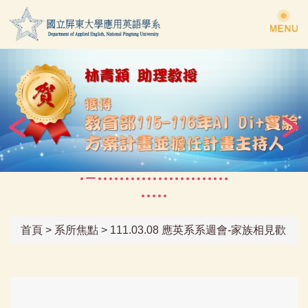
跳
到
主
要
內
容
區
首頁
>
系所焦點
>
111.03.08 應英系系週會-家族相見歡