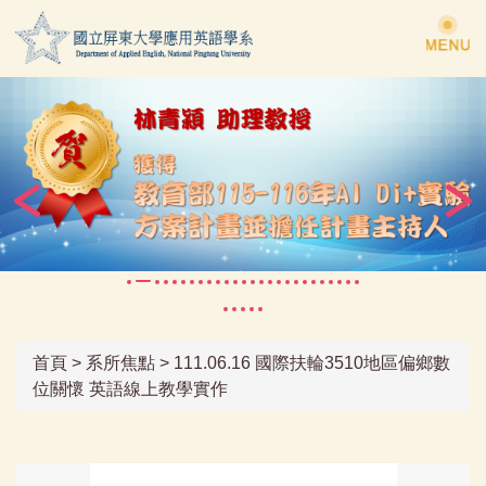
跳
到
主
要
內
容
區
首頁
>
系所焦點
>
111.06.16 國際扶輪3510地區偏鄉數
位關懷 英語線上教學實作