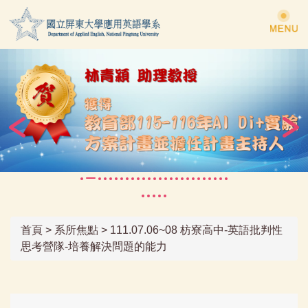
跳
到
主
要
內
容
區
首頁
>
系所焦點
>
111.07.06~08 枋寮高中-英語批判性
思考營隊-培養解決問題的能力