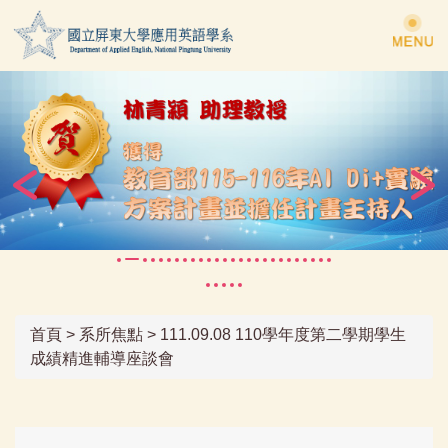
跳
到
主
要
內
容
區
首頁
>
系所焦點
>
111.09.08 110學年度第二學期學生
成績精進輔導座談會