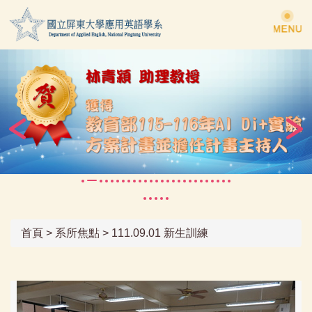
跳
到
主
要
內
容
區
首頁
>
系所焦點
>
111.09.01 新生訓練