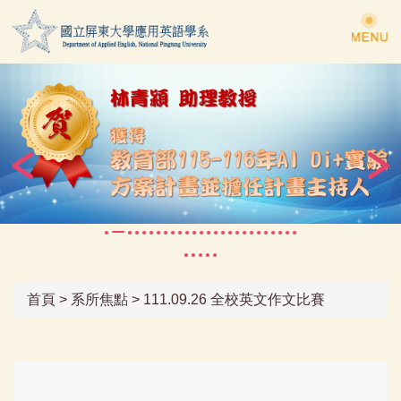
跳
到
主
要
內
容
區
首頁
>
系所焦點
>
111.09.26 全校英文作文比賽