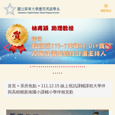
跳
到
主
要
內
容
區
首頁
>
系所焦點
>
111.12.15 線上視訊課輔課程大學伴
與高樹鄉新南國小課輔小學伴相見歡