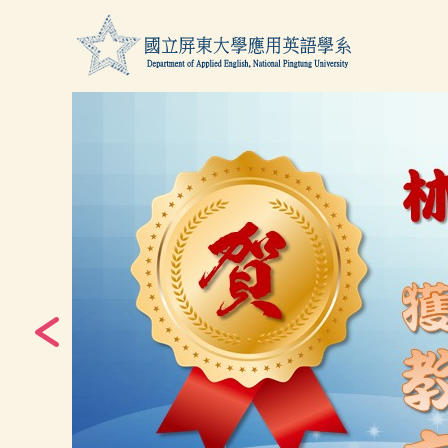
跳
到
主
要
內
容
區