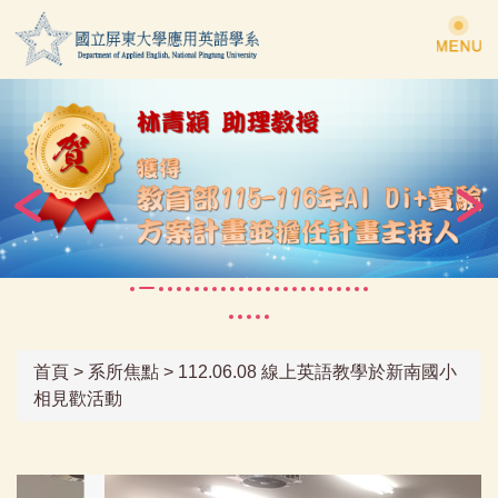
跳
到
主
要
內
容
區
首頁
>
系所焦點
>
112.06.08 線上英語教學於新南國小
相見歡活動