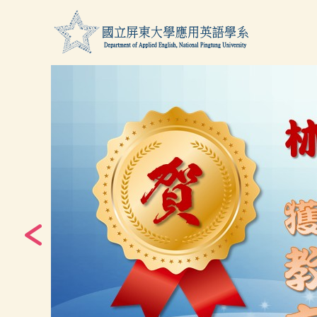
跳
到
主
要
內
容
區