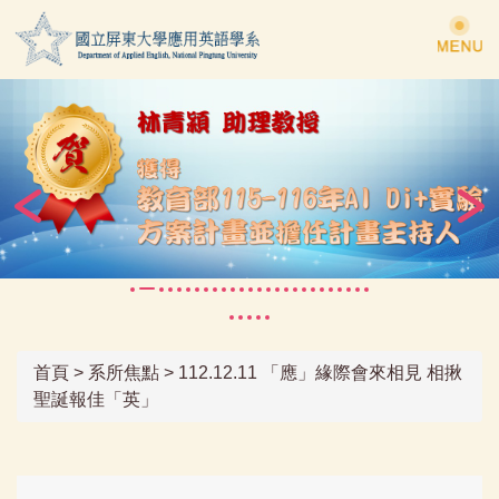
跳
到
主
要
內
容
區
首頁
>
系所焦點
>
112.12.11 「應」緣際會來相見 相揪
聖誕報佳「英」