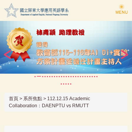
跳
到
主
要
內
容
區
首頁
>
系所焦點
>
112.12.15 Academic
Collaboration：DAENPTU vs RMUTT