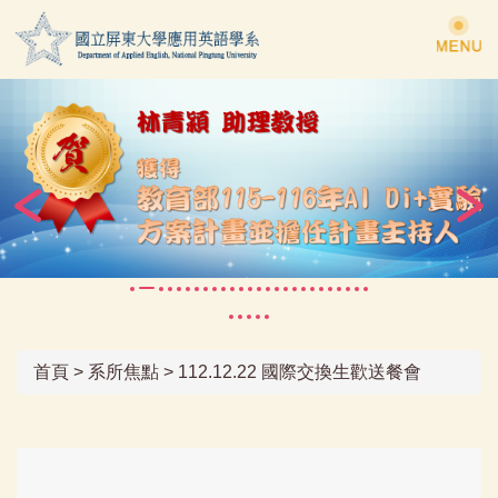
跳
到
主
要
內
容
區
首頁
>
系所焦點
>
112.12.22 國際交換生歡送餐會