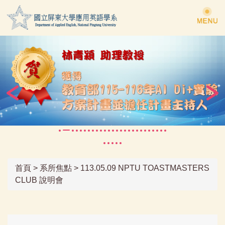
跳
到
主
要
內
容
區
首頁
>
系所焦點
>
113.05.09 NPTU TOASTMASTERS
CLUB 說明會