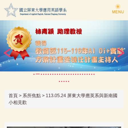
跳
到
主
要
內
容
區
首頁
>
系所焦點
>
113.05.24 屏東大學應英系與新南國
小相見歡