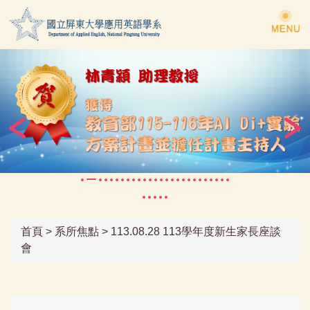
跳
到
主
要
內
容
區
首頁
>
系所焦點
>
113.08.28 113學年度新生家長座談
會