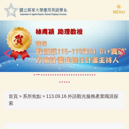
跳
到
主
要
內
容
區
首頁
>
系所焦點
>
113.09.16 外語觀光服務產業職涯探
索