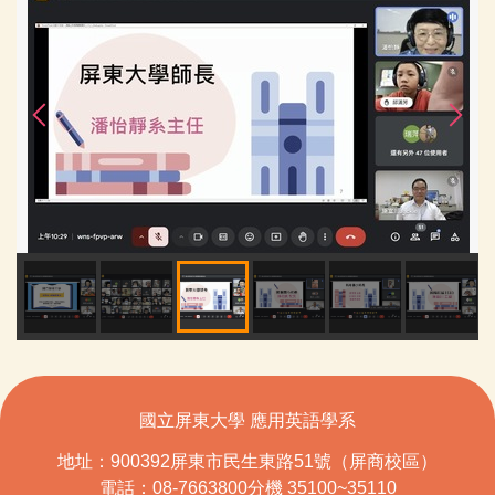
國立屏東大學 應用英語學系
地址：900392屏東市民生東路51號（屏商校區）
電話：08-7663800分機 35100~35110