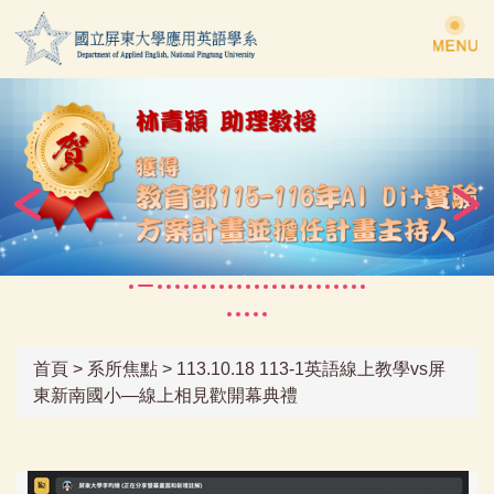
跳
到
主
要
內
容
區
首頁
>
系所焦點
>
113.10.18 113-1英語線上教學vs屏
東新南國小—線上相見歡開幕典禮