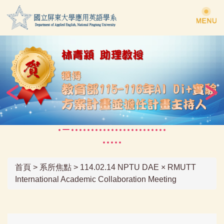
跳
到
主
要
內
容
區
首頁
>
系所焦點
>
114.02.14 NPTU DAE × RMUTT
International Academic Collaboration Meeting