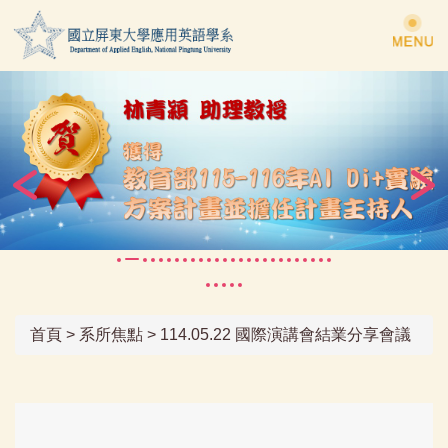
跳
到
主
要
內
容
區
首頁
>
系所焦點
>
114.05.22 國際演講會結業分享會議