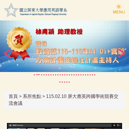
跳
到
主
要
內
容
區
首頁
>
系所焦點
>
115.02.10 屏大應英跨國學術競賽交
流會議