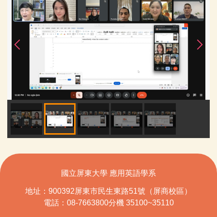
國立屏東大學 應用英語學系
地址：900392屏東市民生東路51號（屏商校區）
電話：08-7663800分機 35100~35110