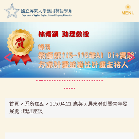
跳
到
主
要
內
容
區
首頁
>
系所焦點
>
115.04.21 應英 x 屏東勞動暨青年發
展處 : 職涯座談