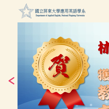
跳
到
主
要
內
容
區