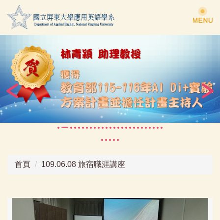
跳
到
主
要
內
容
區
首頁
109.06.08 旅宿職涯講座