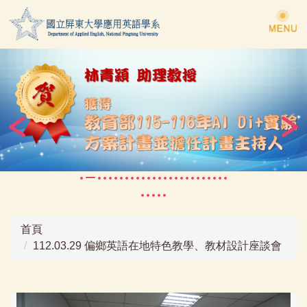
跳
到
主
要
內
容
區
首頁
112.03.29 偏鄉英語在地特色教學、教材設計座談會