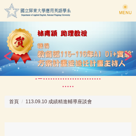
跳
到
主
要
內
容
區
首頁
113.09.10 成績精進輔導座談會