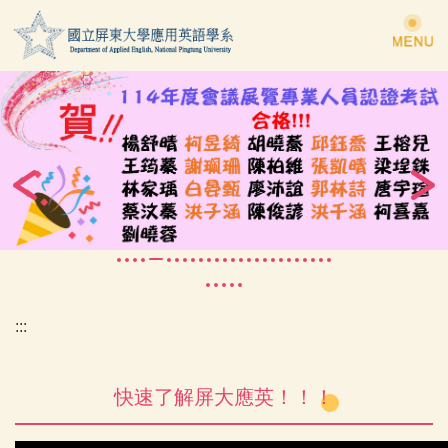
跳
到
主
要
內
容
區
:::
快速了解屏大應英！！！