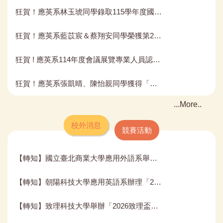
狂賀！應英系林玉琥同學錄取115學年度國立屏東大學英語系碩士班。
狂賀！應英系藍苡宸＆蔡翔安同學榮獲第29屆台灣扶輪教育基金會獎學金。
狂賀 ! 應英系114年度會議展覽專業人員認證考試通過名單
狂賀！應英系張凱晴、陳怡親同學獲得「林后可可・青春無限」Cocoa Queen國際校園創意影音競賽比賽銅獎
More..
校外消息
競賽活動
【轉知】國立臺北商業大學應用外語系舉辦「114學年度第2學期業界實務系列講座活動訊息」
【轉知】朝陽科技大學應用英語系辦理「2026全國高中職暨大專校院學生KUSO創意英語配音比賽」
【轉知】致理科技大學舉辦「2026致理盃國際商貿英語簡報競賽」，敬邀貴校推薦學生踴躍報名參加。